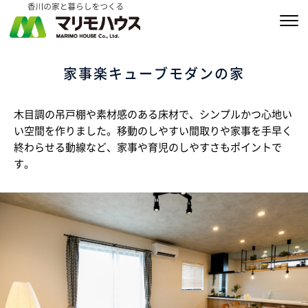
販売物件情報
家事楽キューブモダンの家
家づくりの約束
木目調の吊戸棚や素材感のある床材で、シンプルかつ心地い
私たちの家づくり
い空間を作りました。移動のしやすい間取りや家事を手早く
終わらせる動線など、家事や育児のしやすさもポイントで
商品ラインナップ
す。
施工実績
MARIMO Life Story
会社情報
ブログ