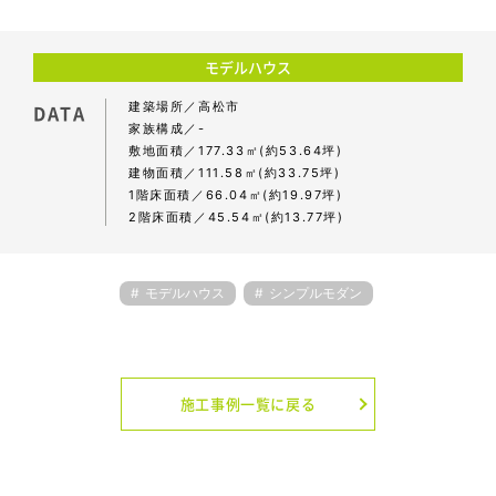
モデルハウス
建築場所
高松市
DATA
家族構成
-
敷地面積
177.33㎡(約53.64坪)
建物面積
111.58㎡(約33.75坪)
1階床面積
66.04㎡(約19.97坪)
2階床面積
45.54㎡(約13.77坪)
モデルハウス
シンプルモダン
施工事例一覧に戻る