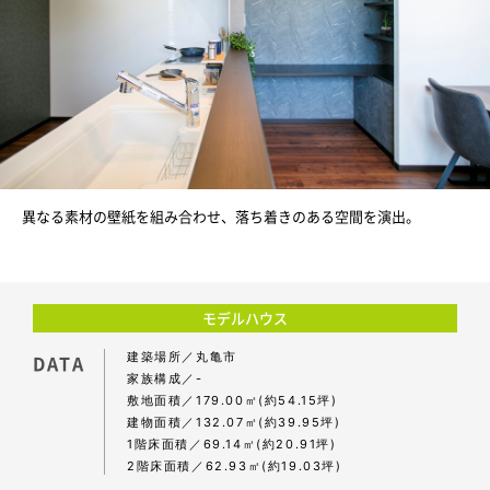
異なる素材の壁紙を組み合わせ、落ち着きのある空間を演出。
モデルハウス
建築場所
丸亀市
DATA
家族構成
-
敷地面積
179.00㎡(約54.15坪)
建物面積
132.07㎡(約39.95坪)
1階床面積
69.14㎡(約20.91坪)
2階床面積
62.93㎡(約19.03坪)