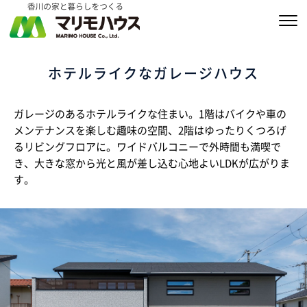
販売物件情報
ホテルライクなガレージハウス
家づくりの約束
ガレージのあるホテルライクな住まい。1階はバイクや車の
私たちの家づくり
メンテナンスを楽しむ趣味の空間、2階はゆったりくつろげ
るリビングフロアに。ワイドバルコニーで外時間も満喫で
商品ラインナップ
き、大きな窓から光と風が差し込む心地よいLDKが広がりま
す。
施工実績
MARIMO Life Story
会社情報
ブログ