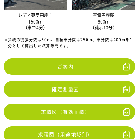
レディ薬局円座店
琴電円座駅
1500ｍ
800ｍ
（車で4分）
（徒歩10分）
※掲載の徒歩分数は80m、自転車分数は250m、車分数は400mを1
分として算出した概算時間です。
ご案内
確定測量図
求積図（有効面積）
求積図（用途地域別）