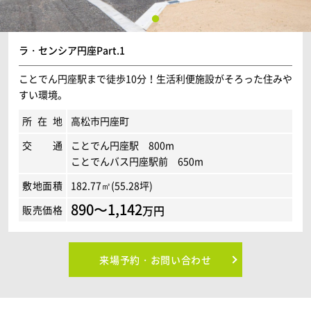
ニュース
ラ・センシア円座Part.1
イベントに参加
ことでん円座駅まで徒歩10分！生活利便施設がそろった住みや
すい環境。
モデルハウスを見る
所在地
高松市円座町
交通
ことでん円座駅 800m
資料請求・お問い合わせ
ことでんバス円座駅前 650m
敷地面積
182.77㎡(55.28坪)
プライバシーポリシー
890〜1,142
万円
販売価格
カスタマーハラスメントに関する基本方針
来場予約・お問い合わせ