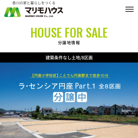
販売物件情報
HOUSE FOR SALE
家づくりの約束
分譲地情報
私たちの家づくり
建築条件なし土地/8区画
商品ラインナップ
施工実績
MARIMO Life Story
会社情報
ブログ