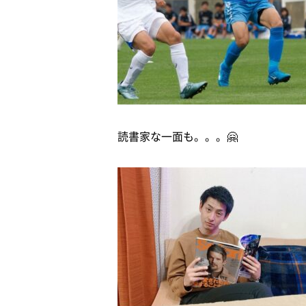
読書家な一面も。。。🤗