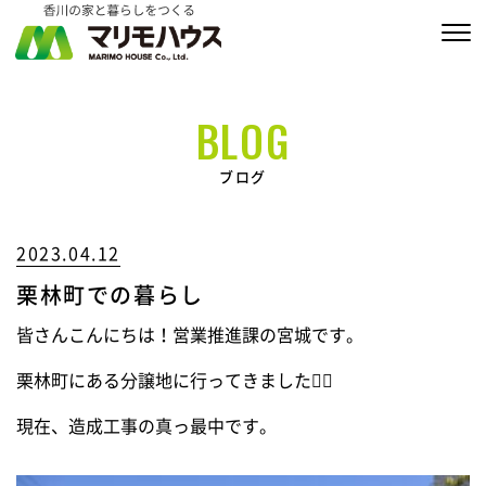
販売物件情報
BLOG
家づくりの約束
ブログ
私たちの家づくり
2023.04.12
商品ラインナップ
栗林町での暮らし
施工実績
皆さんこんにちは！営業推進課の宮城です。
MARIMO Life Story
栗林町にある分譲地に行ってきました🚶‍♀️
会社情報
現在、造成工事の真っ最中です。
ブログ