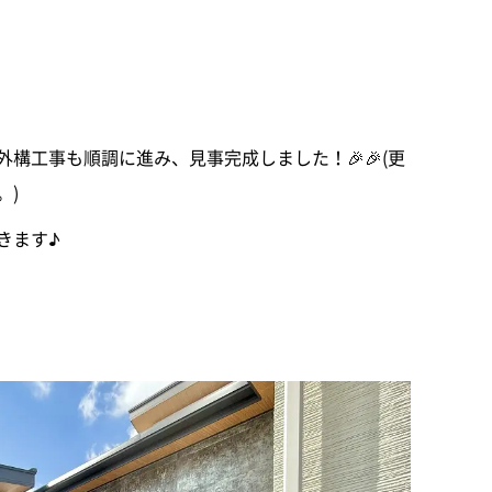
構工事も順調に進み、見事完成しました！🎉🎉(更
。)
きます♪