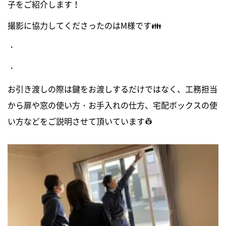
子をご紹介します！
ニュース
撮影に協力してくださったのはM様です👪
・
イベントに参加
・
モデルハウスを見る
お引き渡しの際は鍵をお渡しするだけではなく、工務担当
から扉や窓の使い方・お手入れの仕方、宅配ボックスの使
資料請求・お問い合わせ
い方などをご説明させて頂いています👷
プライバシーポリシー
カスタマーハラスメントに関する基本方針