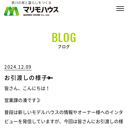
販売物件情報
BLOG
家づくりの約束
ブログ
私たちの家づくり
2024.12.09
商品ラインナップ
お引渡しの様子🔑
施工実績
皆さん、こんにちは！
MARIMO Life Story
営業課の湊です🌛
会社情報
普段は新しいモデルハウスの情報やオーナー様へのインタ
ビューを発信していますが、今回は皆さんにお引渡しの様
ブログ