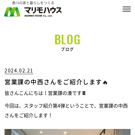
販売物件情報
BLOG
家づくりの約束
ブログ
私たちの家づくり
2024.02.21
商品ラインナップ
営業課の中西さんをご紹介します🔥
施工実績
皆さんこんにちは！営業課の湊です🍫
MARIMO Life Story
今回は、スタッフ紹介第4弾ということで、営業課の中西
さんをご紹介します！
会社情報
ブログ