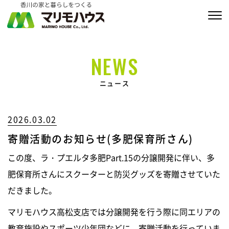
販売物件情報
NEWS
家づくりの約束
ニュース
私たちの家づくり
2026.03.02
商品ラインナップ
寄贈活動のお知らせ(多肥保育所さん)
施工実績
この度、ラ・プエルタ多肥Part.15の分譲開発に伴い、多
MARIMO Life Story
肥保育所さんにスクーターと防災グッズを寄贈させていた
だきました。
会社情報
マリモハウス高松支店では分譲開発を行う際に同エリアの
ブログ
教育施設やスポーツ少年団などに、寄贈活動を行っていま