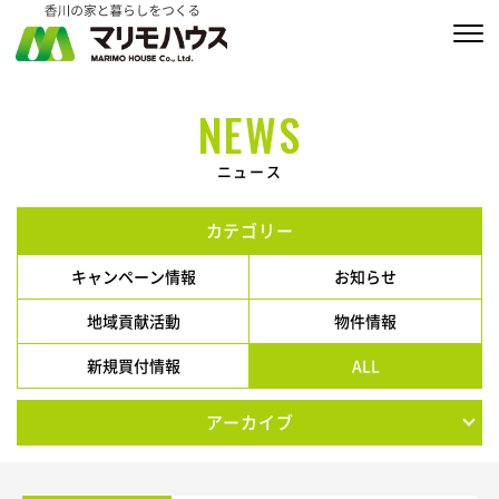
販売物件情報
NEWS
家づくりの約束
ニュース
私たちの家づくり
カテゴリー
商品ラインナップ
キャンペーン情報
お知らせ
施工実績
地域貢献活動
物件情報
新規買付情報
ALL
MARIMO Life Story
アーカイブ
会社情報
ブログ