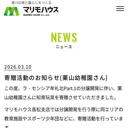
販売物件情報
NEWS
家づくりの約束
ニュース
私たちの家づくり
2026.03.10
商品ラインナップ
寄贈活動のお知らせ(栗山幼稚園さん)
施工実績
この度、ラ・センシア牟礼北Part.1の分譲開発に伴い、栗
MARIMO Life Story
山幼稚園さんに知育玩具を寄贈させていただきました。
マリモハウス高松支店では分譲開発を行う際に同エリアの
会社情報
教育施設やスポーツ少年団などに、寄贈活動を行っていま
ブログ
す。