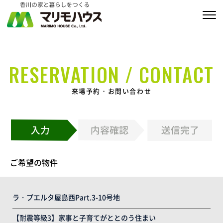
販売物件情報
RESERVATION / CONTACT
家づくりの約束
来場予約・お問い合わせ
私たちの家づくり
商品ラインナップ
施工実績
ご希望の物件
MARIMO Life Story
会社情報
ラ・プエルタ屋島西Part.3-10号地
ブログ
【耐震等級3】家事と子育てがととのう住まい