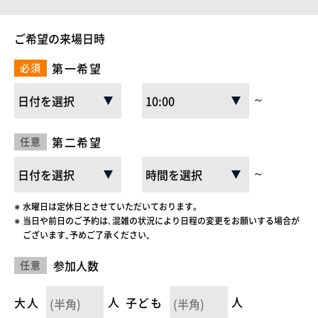
ニュース
ご希望の来場日時
第一希望
必須
イベントに参加
～
モデルハウスを見る
第二希望
任意
資料請求・お問い合わせ
～
プライバシーポリシー
水曜日は定休日とさせていただいております。
当日や前日のご予約は､混雑の状況により日程の変更をお願いする場合が
カスタマーハラスメントに関する基本方針
ございます｡予めご了承ください｡
参加人数
任意
大人
人
子ども
人